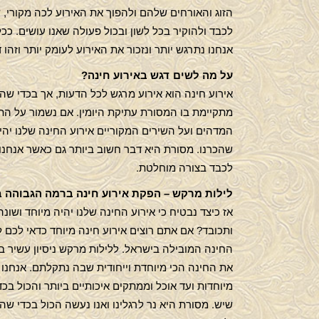
הזוג והאורחים שלהם ולהפוך את האירוע לכה מקורי, שו
לכבד ולהוקיר בכל לשון ובכול פעולה שאנו עושים. ככ
אנחנו נתרגש יותר ונזכור את האירוע לעומק יותר וזה
על מה לשים דגש באירוע חינה?
אירוע חינה הוא אירוע מרגש לכל הדעות, אך בכדי שהו
מתקיימת בו המסורת עתיקת היומין. אם נשמור על הת
המדהים ועל השירים המקוריים אירוע החינה שלנו יהיה 
שהכרנו. מסורת היא דבר חשוב ביותר גם כאשר אנחנו ע
לכבד בצורה מוחלטת.
לילות מרקש – הפקת אירוע חינה ברמה הגבוהה ב
אז כיצד נבטיח כי אירוע החינה שלנו יהיה מיוחד ושונ
ותכובד? אם אתם רוצים אירוע חינה מיוחד כדאי לכם
החינה המובילה בישראל. ללילות מרקש ניסיון עשיר ב
את החינה הכי מיוחדת וייחודית שבה נתקלתם. אנחנ
מיוחדות ועד אוכל וממתקים איכותיים ביותר והכול ב
שיש. מסורת היא נר לרגלינו ואנו נעשה הכול בכדי 