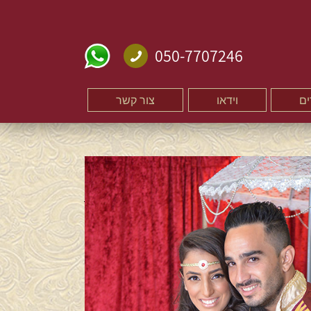
053-12345
050-7707246
ם
וידאו
צור קשר