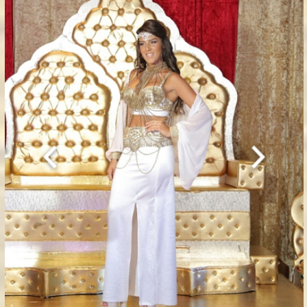
חינה
- היא טקס מרגש ובלילות מרקש תוכלו
למצוא מגוון גדול ומיוחד של תלבושות לחינה
מרוקאית שעוצבו במיוחד לאירועים מושקעים
ומיוחדים.
בגדי הכלה והחתן עוצבו בסגנונות וצבעים
מגוונים תוך הקפדה מרבית על גזרות נוחות
וגם מחמיאות כאשר הכול מבוצע ע”י מעצבת
מקצועית.