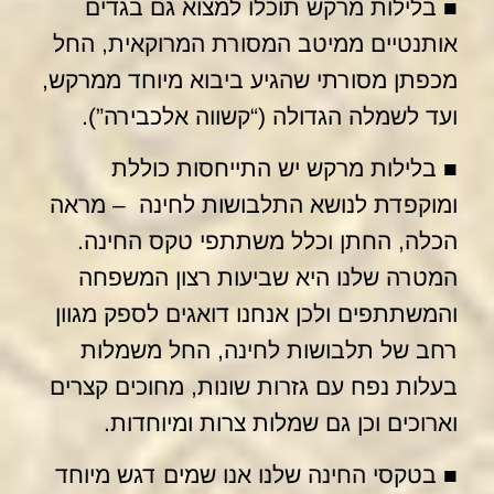
החתן של לילות מרקש הם למעשה סט ביגוד
מיוחד התואם ברוח העיצובית לתלבושות
הכלה, ובנוסף נעשה גימור עיצובי מיוחד לכל
חתן.
■ בנוסף לתלבושות לחינה מרוקאית, הכלה
החוגגת מתקשטת בשלל תכשיטים ועיטורי
ראש מרהיבים, התואמים למלבוש ומעשירים
את הופעתה עד למאוד.
* גולשים שהתעניינו במידע זה קראו גם את
המאמר:
מהי חינה
* גולשים שהתעניינו במידע זה קראו גם:
אוהלים ואפיריונים לחינה