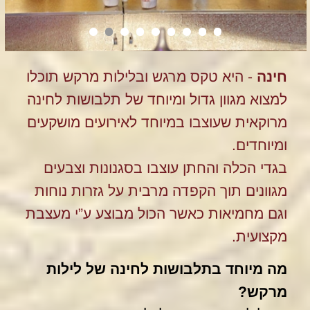
מה מיוחד בתלבושות לחינה של לילות
מרקש?
■ בלילות מרקש תוכלו למצוא גם בגדים
אותנטיים ממיטב המסורת המרוקאית, החל
מכפתן מסורתי שהגיע ביבוא מיוחד ממרקש,
ועד לשמלה הגדולה (“קשווה אלכבירה”).
■ בלילות מרקש יש התייחסות כוללת
ומוקפדת לנושא התלבושות לחינה – מראה
הכלה, החתן וכלל משתתפי טקס החינה.
המטרה שלנו היא שביעות רצון המשפחה
והמשתתפים ולכן אנחנו דואגים לספק מגוון
רחב של תלבושות לחינה, החל משמלות
בעלות נפח עם גזרות שונות, מחוכים קצרים
וארוכים וכן גם שמלות צרות ומיוחדות.
■ בטקסי החינה שלנו אנו שמים דגש מיוחד
על תלבושות לחינה גם לחתן האירוע –
אנחנו מלבישים אותו בבגדי מלך כיאה לבעל
השמחה ולראשו תרבוש אותנטי מעוטר. בגדי